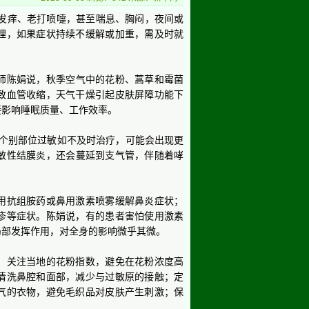
发痒、老打喷嚏，甚至喘息、胸闷，夜间或
理，如果症状持续不缓解或加重，需及时就
师陈娟说，秋季空气中的花粉、蒿草和霉菌
致血管收缩，天气干燥引起皮肤屏障功能下
接影响睡眠质量、工作效率。
个别部位过敏如不及时治疗，可能会出现更
敏性结膜炎，还会蔓延到支气管，伴随着哮
抗组胺药或鼻用激素喷雾缓解鼻炎症状；
疹等症状。陈娟说，有的患者害怕使用激素
局部发挥作用，对全身的影响微乎其微。
关注当地的花粉指数，避免在花粉浓度高
清洗鼻腔和面部，减少与过敏原的接触；定
气的衣物，避免毛织品对皮肤产生刺激；保