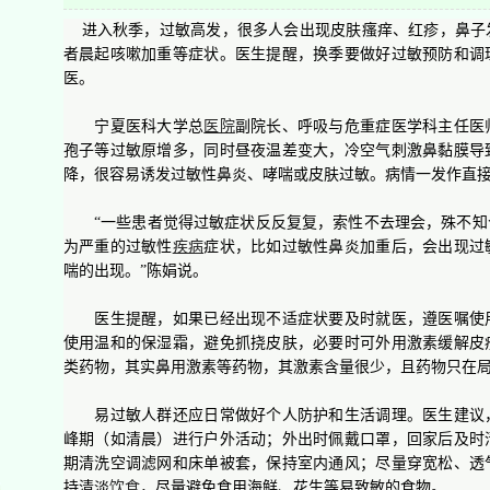
进入秋季，过敏高发，很多人会出现皮肤瘙痒、红疹，鼻子
者晨起咳嗽加重等症状。医生提醒，换季要做好过敏预防和调
医。
宁夏医科大学总
医院
副院长、呼吸与危重症医学科主任医
孢子等过敏原增多，同时昼夜温差变大，冷空气刺激鼻黏膜导
降，很容易诱发过敏性鼻炎、哮喘或皮肤过敏。病情一发作直
“一些患者觉得过敏症状反反复复，索性不去理会，殊不知
为严重的过敏性
疾病
症状，比如过敏性鼻炎加重后，会出现过
喘的出现。”陈娟说。
医生提醒，如果已经出现不适症状要及时就医，遵医嘱使用
使用温和的保湿霜，避免抓挠皮肤，必要时可外用激素缓解皮
类药物，其实鼻用激素等药物，其激素含量很少，且药物只在
易过敏人群还应日常做好个人防护和生活调理。医生建议，
峰期（如清晨）进行户外活动；外出时佩戴口罩，回家后及时
期清洗空调滤网和床单被套，保持室内通风；尽量穿宽松、透
持清淡
饮食
，尽量避免食用海鲜、花生等易致敏的食物。