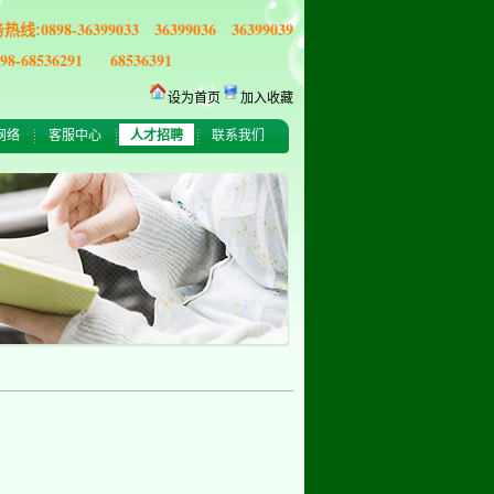
0898-36399033 36399036 36399039
务热线:
898-68536291 68536391
设为首页
加入收藏
网络
客服中心
人才招聘
联系我们